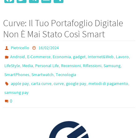
ce
wi
le
m
h
b
tt
gr
ail
ar
Curve: Il Tuo Portafoglio Digitale
o
er
a
e
Non È Mai Stato Così Smart
o
m
k
Pietricello
16/02/2024
,
,
,
,
,
,
Android
E-Commerce
Economia
gadget
Internet&Web
Lavoro
,
,
,
,
,
,
LifeStyle
Media
Personal Life
Recensioni
Riflessioni
Samsung
,
,
SmartPhones
Smartwatch
Tecnologia
,
,
,
,
,
apple pay
carta curve
curve
google pay
metodi di pagamento
samsung pay
0