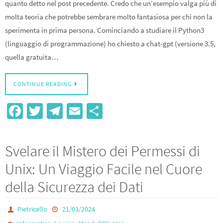
quanto detto nel post precedente. Credo che un’esempio valga più di
molta teoria che potrebbe sembrare molto fantasiosa per chi non la
sperimenta in prima persona. Cominciando a studiare il Python3
(linguaggio di programmazione) ho chiesto a chat-gpt (versione 3.5,
quella gratuita…
CONTINUE READING
Fa
T
Te
E
S
ce
wi
le
m
h
b
tt
gr
ail
ar
Svelare il Mistero dei Permessi di
o
er
a
e
Unix: Un Viaggio Facile nel Cuore
o
m
della Sicurezza dei Dati
k
Pietricello
21/03/2024
,
,
,