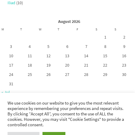
Iliad
(10)
August 2026
M
T
W
T
F
S
S
1
2
3
4
5
6
7
8
9
10
11
12
13
14
15
16
17
18
19
20
21
22
23
24
25
26
27
28
29
30
31
« Jul
We use cookies on our website to give you the most relevant
experience by remembering your preferences and repeat visits.
By clicking “Accept All”, you consent to the use of ALL the
cookies. However, you may visit "Cookie Settings" to provide a
Copyright 2017-2026. La riproduzione dei contenuti di questo sito non è
controlled consent.
permessa tranne esplicita autorizzazione dell'autore.