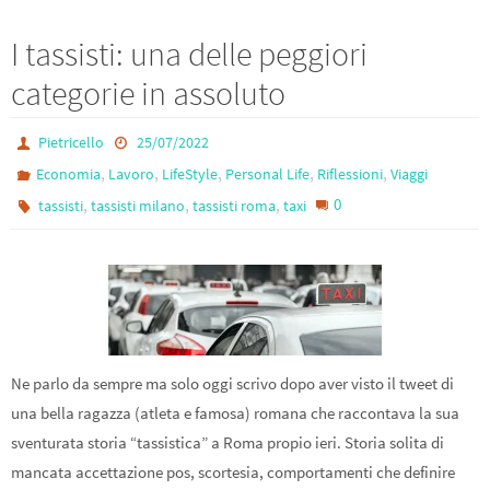
ce
wi
le
m
h
b
tt
gr
ail
ar
I tassisti: una delle peggiori
o
er
a
e
categorie in assoluto
o
m
k
Pietricello
25/07/2022
,
,
,
,
,
Economia
Lavoro
LifeStyle
Personal Life
Riflessioni
Viaggi
,
,
,
0
tassisti
tassisti milano
tassisti roma
taxi
Ne parlo da sempre ma solo oggi scrivo dopo aver visto il tweet di
una bella ragazza (atleta e famosa) romana che raccontava la sua
sventurata storia “tassistica” a Roma propio ieri. Storia solita di
mancata accettazione pos, scortesia, comportamenti che definire