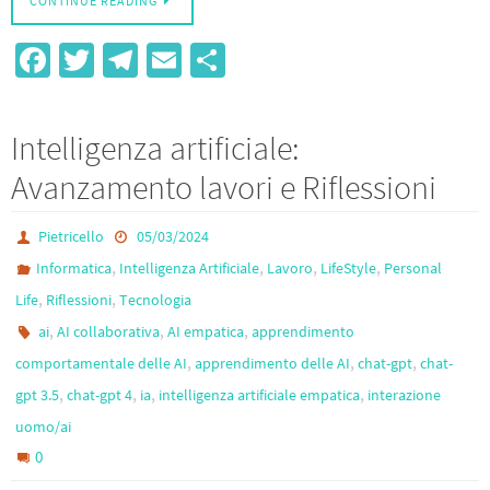
CONTINUE READING
Fa
T
Te
E
S
ce
wi
le
m
h
b
tt
gr
ail
ar
Intelligenza artificiale:
o
er
a
e
Avanzamento lavori e Riflessioni
o
m
k
Pietricello
05/03/2024
,
,
,
,
Informatica
Intelligenza Artificiale
Lavoro
LifeStyle
Personal
,
,
Life
Riflessioni
Tecnologia
,
,
,
ai
AI collaborativa
AI empatica
apprendimento
,
,
,
comportamentale delle AI
apprendimento delle AI
chat-gpt
chat-
,
,
,
,
gpt 3.5
chat-gpt 4
ia
intelligenza artificiale empatica
interazione
uomo/ai
0