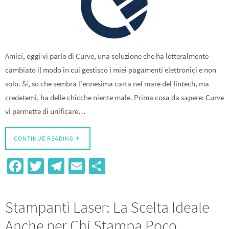
Amici, oggi vi parlo di Curve, una soluzione che ha letteralmente
cambiato il modo in cui gestisco i miei pagamenti elettronici e non
solo. Sì, so che sembra l’ennesima carta nel mare del fintech, ma
credetemi, ha delle chicche niente male. Prima cosa da sapere: Curve
vi permette di unificare…
CONTINUE READING
Fa
T
Te
E
S
ce
wi
le
m
h
b
tt
gr
ail
ar
Stampanti Laser: La Scelta Ideale
o
er
a
e
Anche per Chi Stampa Poco