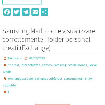
Fa
T
Te
E
S
ce
wi
le
m
h
b
tt
gr
ail
ar
Samsung Mail: come visualizzare
o
er
a
e
correttamente i folder personali
o
m
creati (Exchange)
k
Pietricello
08/02/2023
,
,
,
,
,
Android
Internet&Web
Lavoro
Samsung
SmartPhones
Social
Media
,
,
,
exchange account
exchange subfolder
samsung mail
show
subfolder
1