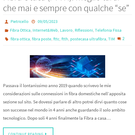
o
er
a
e
che mai e sempre con qualche “se”
o
m
k
Pietricello
09/05/2023
,
,
,
,
Fibra Ottica
Internet&Web
Lavoro
Riflessioni
Telefonia Fissa
,
,
,
,
,
2
fibra ottica
fibra poste
fttc
ftth
postecasa ultrafibra
TIM
Passava il lontanissimo anno 2019 quando scrivevo le mie
considerazioni sulle connessioni in fibra domestiche nell’apposita
sezione sul sito. Se dovessi parlare di altro potrei dirvi quanto cose
son successe nel mondo in 4 anni anche guardando il solo ambito
tecnologico. Dopo soli 4 anni finalmente la Fibra a casa…
CONTINUE READING