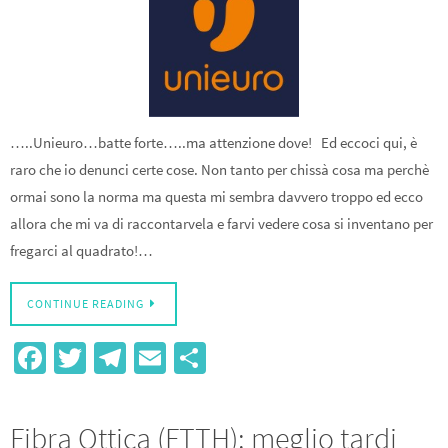
…..Unieuro…batte forte…..ma attenzione dove! Ed eccoci qui, è
raro che io denunci certe cose. Non tanto per chissà cosa ma perchè
ormai sono la norma ma questa mi sembra davvero troppo ed ecco
allora che mi va di raccontarvela e farvi vedere cosa si inventano per
fregarci al quadrato!…
CONTINUE READING
Fa
T
Te
E
S
ce
wi
le
m
h
b
tt
gr
ail
ar
Fibra Ottica (FTTH): meglio tardi