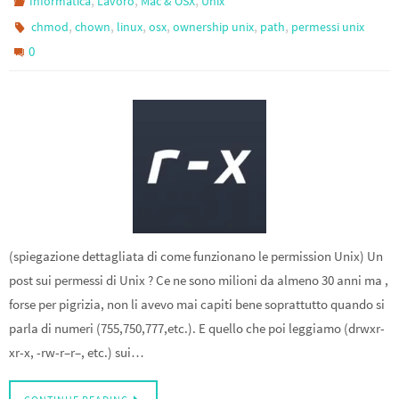
Informatica
Lavoro
Mac & OSX
Unix
,
,
,
,
,
,
chmod
chown
linux
osx
ownership unix
path
permessi unix
0
(spiegazione dettagliata di come funzionano le permission Unix) Un
post sui permessi di Unix ? Ce ne sono milioni da almeno 30 anni ma ,
forse per pigrizia, non li avevo mai capiti bene soprattutto quando si
parla di numeri (755,750,777,etc.). E quello che poi leggiamo (drwxr-
xr-x, -rw-r–r–, etc.) sui…