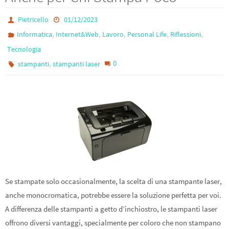
o
m
k
Pietricello
01/12/2023
,
,
,
,
,
Informatica
Internet&Web
Lavoro
Personal Life
Riflessioni
Tecnologia
,
0
stampanti
stampanti laser
Se stampate solo occasionalmente, la scelta di una stampante laser,
anche monocromatica, potrebbe essere la soluzione perfetta per voi.
A differenza delle stampanti a getto d’inchiostro, le stampanti laser
offrono diversi vantaggi, specialmente per coloro che non stampano