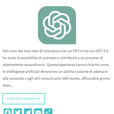
Nel corso dei miei mesi di interazioni sia con GPT-4 che con GPT-3.5,
ho avuto la possibilità di assistere e contribuire a un processo di
adattamento straordinario. Queste esperienze hanno chiarito come
le intelligenze artificiali dimostrino un’abilità costante di adattarsi
alle necessità e agli stili comunicativi dell’utente, affinandosi giorno
dopo…
CONTINUE READING
Fa
T
Te
E
S