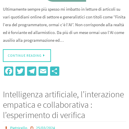
Ultimamente sempre più spesso mi imbatto in letture di articoli su
vari quotidiani online di settore e generalistici con titoli come “Finita
l’era del programmatore, ormai c’è l’AI”. Non corrisponde alla realtà
ed è forviante ed allarmistico. Da più di un mese ormai uso l’AI come
ausilio alla programmazione ed…
CONTINUE READING
Fa
T
Te
E
S
ce
wi
le
m
h
b
tt
gr
ail
ar
Intelligenza artificiale, l’interazione
o
er
a
e
empatica e collaborativa :
o
m
l’esperimento di verifica
k
Pietricello
25/03/2024