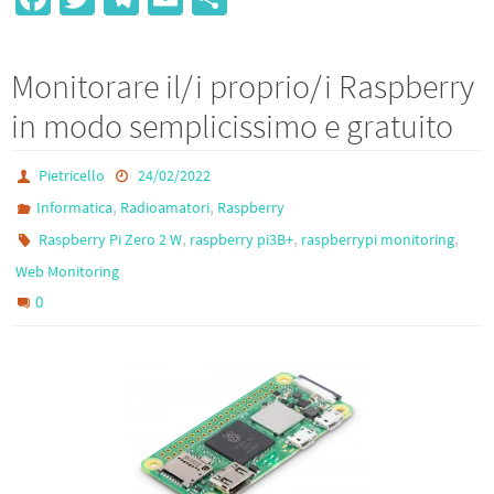
ce
wi
le
m
h
b
tt
gr
ail
ar
Monitorare il/i proprio/i Raspberry
o
er
a
e
in modo semplicissimo e gratuito
o
m
k
Pietricello
24/02/2022
,
,
Informatica
Radioamatori
Raspberry
,
,
,
Raspberry Pi Zero 2 W
raspberry pi3B+
raspberrypi monitoring
Web Monitoring
0