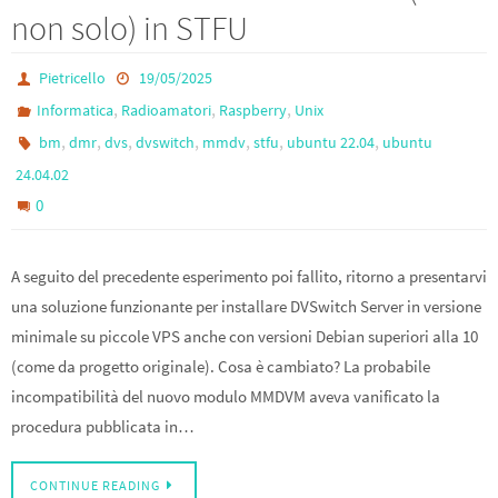
non solo) in STFU
Pietricello
19/05/2025
,
,
,
Informatica
Radioamatori
Raspberry
Unix
,
,
,
,
,
,
,
bm
dmr
dvs
dvswitch
mmdv
stfu
ubuntu 22.04
ubuntu
24.04.02
0
A seguito del precedente esperimento poi fallito, ritorno a presentarvi
una soluzione funzionante per installare DVSwitch Server in versione
minimale su piccole VPS anche con versioni Debian superiori alla 10
(come da progetto originale). Cosa è cambiato? La probabile
incompatibilità del nuovo modulo MMDVM aveva vanificato la
procedura pubblicata in…
CONTINUE READING