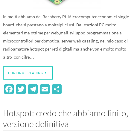
In molti abbiamo dei Raspberry Pi. Microcomputer economici single
board che si prestano a moltelplici usi. Dal stazioni PC molto
elementari ma ottime per web,mail,sviluppo,programmazione a
microcontrollori per domotica, server web casaling, nel mio caso di
radioamatore hotspot per reti digitali ma anche vpn e molto molto
altro con cifre…
CONTINUE READING
Fa
T
Te
E
S
ce
wi
le
m
h
b
tt
gr
ail
ar
Hotspot: credo che abbiamo finito,
o
er
a
e
versione definitiva
o
m