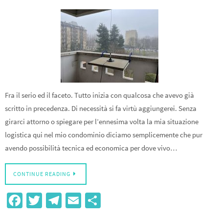
Fra il serio ed il faceto. Tutto inizia con qualcosa che avevo già
scritto in precedenza. Di necessità si fa virtù aggiungerei. Senza
girarci attorno o spiegare per l’ennesima volta la mia situazione
logistica qui nel mio condominio diciamo semplicemente che pur
avendo possibilità tecnica ed economica per dove vivo…
CONTINUE READING
Fa
T
Te
E
S
ce
wi
le
m
h