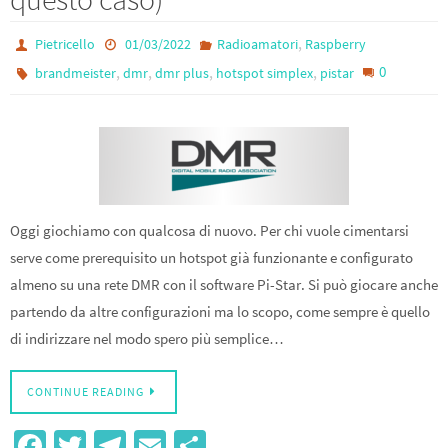
k
,
Pietricello
01/03/2022
Radioamatori
Raspberry
,
,
,
,
0
brandmeister
dmr
dmr plus
hotspot simplex
pistar
Oggi giochiamo con qualcosa di nuovo. Per chi vuole cimentarsi
serve come prerequisito un hotspot già funzionante e configurato
almeno su una rete DMR con il software Pi-Star. Si può giocare anche
partendo da altre configurazioni ma lo scopo, come sempre è quello
di indirizzare nel modo spero più semplice…
CONTINUE READING
Fa
T
Te
E
S