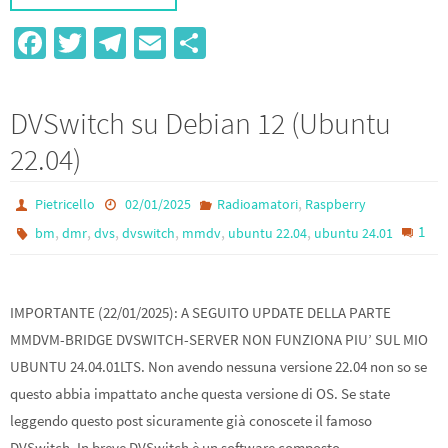
Fa
T
Te
E
S
ce
wi
le
m
h
b
tt
gr
ail
ar
DVSwitch su Debian 12 (Ubuntu
o
er
a
e
22.04)
o
m
k
,
Pietricello
02/01/2025
Radioamatori
Raspberry
,
,
,
,
,
,
1
bm
dmr
dvs
dvswitch
mmdv
ubuntu 22.04
ubuntu 24.01
IMPORTANTE (22/01/2025): A SEGUITO UPDATE DELLA PARTE
MMDVM-BRIDGE DVSWITCH-SERVER NON FUNZIONA PIU’ SUL MIO
UBUNTU 24.04.01LTS. Non avendo nessuna versione 22.04 non so se
questo abbia impattato anche questa versione di OS. Se state
leggendo questo post sicuramente già conoscete il famoso
DVSwitch. In breve DVSwitch è un software composto…