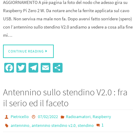
AGGIORNAMENTO A piè pagina la foto del nodo che adesso gira su
Raspberry Pi Zero 2 W. Da notare anche la ferrite applicata sul cavo
USB. Non serviva ma male non fa. Dopo avervi fatto sorridere (spero)
con l’antennino sullo stendino V2.0 andiamo a vedere a cosa alla fine
mi…
CONTINUE READING
Fa
T
Te
E
S
ce
wi
le
m
h
b
tt
gr
ail
ar
Antennino sullo stendino V2.0 : fra
o
er
a
e
il serio ed il faceto
o
m
k
,
Pietricello
07/02/2022
Radioamatori
Raspberry
,
,
1
antennino
antennino stendino v2.0
stendino