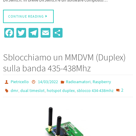
CONTINUE READING
Fa
T
Te
E
S
ce
wi
le
m
h
b
tt
gr
ail
ar
Sblocchiamo un MMDVM (Duplex)
o
er
a
e
sulla banda 435-438Mhz
o
m
k
,
Pietricello
14/03/2022
Radioamatori
Raspberry
,
,
,
2
dmr
dual timeslot
hotspot duplex
sblocco 434-438mhz