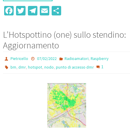
Fa
T
Te
E
S
ce
wi
le
m
h
b
tt
gr
ail
ar
L’Hotspottino (one) sullo stendino:
o
er
a
e
Aggiornamento
o
m
k
,
Pietricello
07/02/2022
Radioamatori
Raspberry
,
,
,
,
1
bm
dmr
hotspot
nodo
punto di accesso dmr