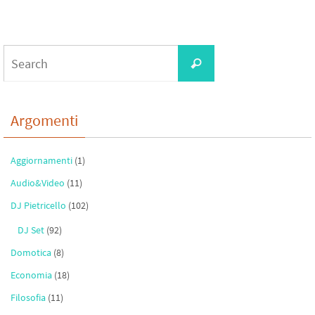
b
tt
gr
ail
ar
o
er
a
e
Search
o
m
Search
for:
k
Argomenti
Aggiornamenti
(1)
Audio&Video
(11)
DJ Pietricello
(102)
DJ Set
(92)
Domotica
(8)
Economia
(18)
Filosofia
(11)