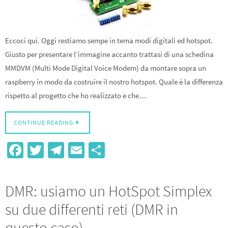
Eccoci qui. Oggi restiamo sempe in tema modi digitali ed hotspot.
Giusto per presentare l’immagine accanto trattasi di una schedina
MMDVM (Multi Mode Digital Voice Modem) da montare sopra un
raspberry in modo da costruire il nostro hotspot. Quale è la differenza
rispetto al progetto che ho realizzato e che…
CONTINUE READING
Fa
T
Te
E
S
ce
wi
le
m
h
b
tt
gr
ail
ar
DMR: usiamo un HotSpot Simplex
o
er
a
e
su due differenti reti (DMR in
o
m
questo caso)