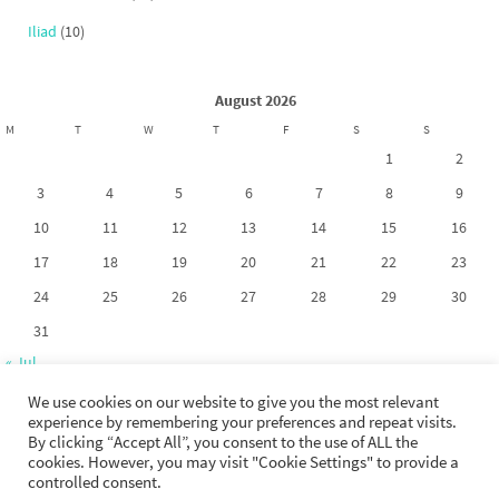
Iliad
(10)
August 2026
M
T
W
T
F
S
S
1
2
3
4
5
6
7
8
9
10
11
12
13
14
15
16
17
18
19
20
21
22
23
24
25
26
27
28
29
30
31
« Jul
We use cookies on our website to give you the most relevant
experience by remembering your preferences and repeat visits.
By clicking “Accept All”, you consent to the use of ALL the
cookies. However, you may visit "Cookie Settings" to provide a
Copyright 2017-2026. La riproduzione dei contenuti di questo sito non è
controlled consent.
permessa tranne esplicita autorizzazione dell'autore.