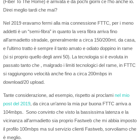
(Fiber To The Home) è arrivata e da pochi giorni ce l’ho anche io.
Direi meglio tardi che mai?
Nel 2019 eravamo fermi alla mia connessione FTTC, per i meno
addetti è un “semi-fibra” in quanto la vera fibra arriva fino
all’armadietto stradale, generalmente a circa 150/200mt. da casa,
e l’ultimo tratto è sempre il tanto amato e odiato doppino in rame
(si si proprio quello degli anni 50). La tecnologia si è evoluta in
passato tanto che , malgrado i limiti tecnologici del rame, in FTTC
si raggiungono velocità anche fino a circa 200mbps in
download/20 upload.
Tante considerazione, ad esempio, rispetto ai proclami
nel mio
post del 2019
, da circa un’anno la mia pur buona FTTC arriva a
104mbps. Sono convinto che visto la bassissima latenza e la
vicinanza all’armadietto sia proprio Fastweb che mi abbia imposto
il profilo 100mbps ma sul servizio clienti Fastweb, sorvoliamo che
è meglio.