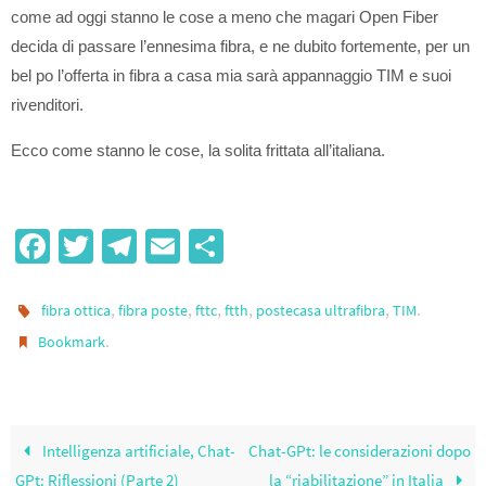
come ad oggi stanno le cose a meno che magari Open Fiber
decida di passare l’ennesima fibra, e ne dubito fortemente, per un
bel po l’offerta in fibra a casa mia sarà appannaggio TIM e suoi
rivenditori.
Ecco come stanno le cose, la solita frittata all’italiana.
Fa
T
Te
E
S
ce
wi
le
m
h
b
tt
gr
ail
ar
,
,
,
,
,
.
fibra ottica
fibra poste
fttc
ftth
postecasa ultrafibra
TIM
o
er
a
e
.
Bookmark
o
m
k
Intelligenza artificiale, Chat-
Chat-GPt: le considerazioni dopo
GPt: Riflessioni (Parte 2)
la “riabilitazione” in Italia