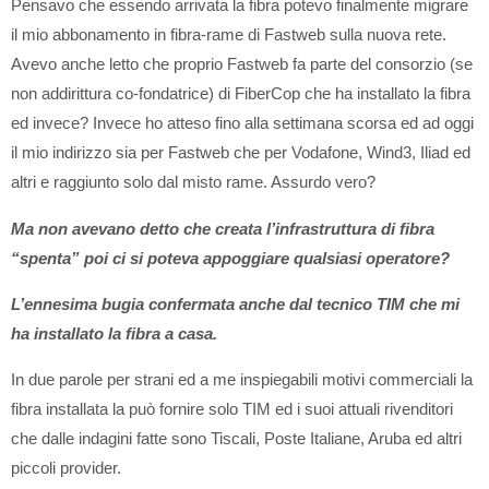
Pensavo che essendo arrivata la fibra potevo finalmente migrare
il mio abbonamento in fibra-rame di Fastweb sulla nuova rete.
Avevo anche letto che proprio Fastweb fa parte del consorzio (se
non addirittura co-fondatrice) di FiberCop che ha installato la fibra
ed invece? Invece ho atteso fino alla settimana scorsa ed ad oggi
il mio indirizzo sia per Fastweb che per Vodafone, Wind3, Iliad ed
altri e raggiunto solo dal misto rame. Assurdo vero?
Ma non avevano detto che creata l’infrastruttura di fibra
“spenta” poi ci si poteva appoggiare qualsiasi operatore?
L’ennesima bugia confermata anche dal tecnico TIM che mi
ha installato la fibra a casa.
In due parole per strani ed a me inspiegabili motivi commerciali la
fibra installata la può fornire solo TIM ed i suoi attuali rivenditori
che dalle indagini fatte sono Tiscali, Poste Italiane, Aruba ed altri
piccoli provider.