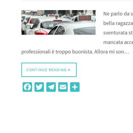
Ne parlo da s
bella ragazza
sventurata sto
mancata acce
professionali è troppo buonista. Allora mi son…
CONTINUE READING
Fa
T
Te
E
S
ce
wi
le
m
h
b
tt
gr
ail
ar
o
er
a
e
o
m