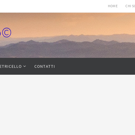
HOME
CHI 
lo©
IETRICELLO
CONTATTI