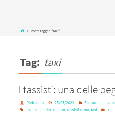
Home
Posts tagged "taxi"
Tag:
taxi
I tassisti: una delle pe
Pietricello
25/07/2022
Economia
,
Lavor
tassisti
,
tassisti milano
,
tassisti roma
,
taxi
0