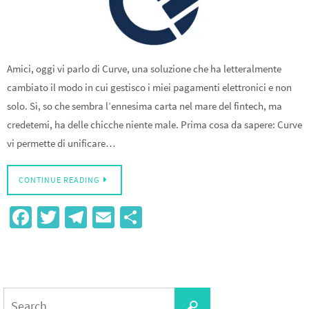
Amici, oggi vi parlo di Curve, una soluzione che ha letteralmente
cambiato il modo in cui gestisco i miei pagamenti elettronici e non
solo. Sì, so che sembra l’ennesima carta nel mare del fintech, ma
credetemi, ha delle chicche niente male. Prima cosa da sapere: Curve
vi permette di unificare…
CONTINUE READING
Fa
T
Te
E
S
ce
wi
le
m
h
b
tt
gr
ail
ar
o
er
a
e
Search
o
m
Search