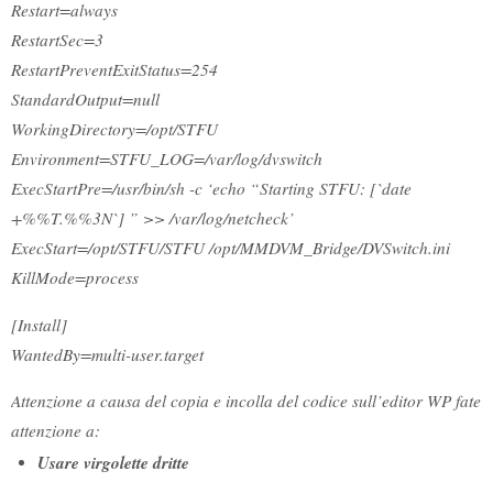
Restart=always
RestartSec=3
RestartPreventExitStatus=254
StandardOutput=null
WorkingDirectory=/opt/STFU
Environment=STFU_LOG=/var/log/dvswitch
ExecStartPre=/usr/bin/sh -c ‘echo “Starting STFU: [`date
+%%T.%%3N`] ” >> /var/log/netcheck’
ExecStart=/opt/STFU/STFU /opt/MMDVM_Bridge/DVSwitch.ini
KillMode=process
[Install]
WantedBy=multi-user.target
Attenzione a causa del copia e incolla del codice sull’editor WP fate
attenzione a:
Usare virgolette dritte