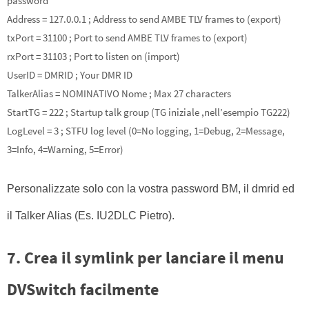
password
Address = 127.0.0.1 ; Address to send AMBE TLV frames to (export)
txPort = 31100 ; Port to send AMBE TLV frames to (export)
rxPort = 31103 ; Port to listen on (import)
UserID = DMRID ; Your DMR ID
TalkerAlias = NOMINATIVO Nome ; Max 27 characters
StartTG = 222 ; Startup talk group (TG iniziale ,nell’esempio TG222)
LogLevel = 3 ; STFU log level (0=No logging, 1=Debug, 2=Message,
3=Info, 4=Warning, 5=Error)
Personalizzate solo con la vostra password BM, il dmrid ed
il Talker Alias (Es. IU2DLC Pietro).
7. Crea il symlink per lanciare il menu
DVSwitch facilmente