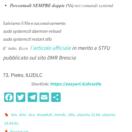
Percentuali SEMPRE doppie (
)
nei comandi systemd
%%
Salviamo il file e successivamente:
sudo systemctl daemon-reload
sudo systemctl restart stfu
l’articolo ufficiale
in merito a STFU
E’ tutto. Ecco
pubblicato sul sito DMR Brescia
73,
Pietro, IU2DLC
Shortlink:
https://easyurl.it/dvsstfu
Fa
T
Te
E
S
ce
wi
le
m
h
b
tt
gr
ail
ar
,
,
,
,
,
,
,
bm
dmr
dvs
dvswitch
mmdv
stfu
ubuntu 22.04
ubuntu
o
er
a
e
.
24.04.02
.
Bookmark