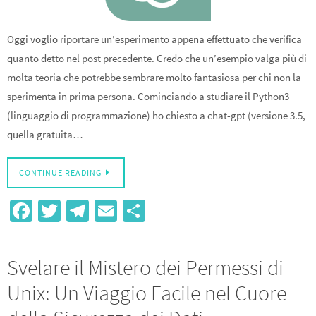
Oggi voglio riportare un’esperimento appena effettuato che verifica
quanto detto nel post precedente. Credo che un’esempio valga più di
molta teoria che potrebbe sembrare molto fantasiosa per chi non la
sperimenta in prima persona. Cominciando a studiare il Python3
(linguaggio di programmazione) ho chiesto a chat-gpt (versione 3.5,
quella gratuita…
CONTINUE READING
Fa
T
Te
E
S
ce
wi
le
m
h
b
tt
gr
ail
ar
Svelare il Mistero dei Permessi di
o
er
a
e
Unix: Un Viaggio Facile nel Cuore
o
m