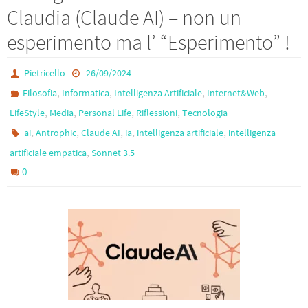
o
er
a
e
Claudia (Claude AI) – non un
o
m
esperimento ma l’ “Esperimento” !
k
Pietricello
26/09/2024
,
,
,
,
Filosofia
Informatica
Intelligenza Artificiale
Internet&Web
,
,
,
,
LifeStyle
Media
Personal Life
Riflessioni
Tecnologia
,
,
,
,
,
ai
Antrophic
Claude AI
ia
intelligenza artificiale
intelligenza
,
artificiale empatica
Sonnet 3.5
0