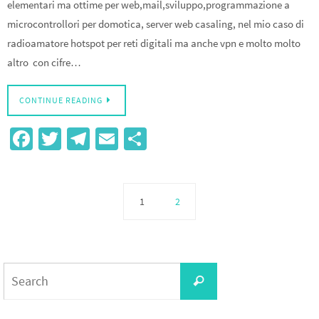
elementari ma ottime per web,mail,sviluppo,programmazione a
microcontrollori per domotica, server web casaling, nel mio caso di
radioamatore hotspot per reti digitali ma anche vpn e molto molto
altro con cifre…
CONTINUE READING
Fa
T
Te
E
S
ce
wi
le
m
h
b
tt
gr
ail
ar
o
er
a
e
1
2
o
m
k
Search
Search
for: