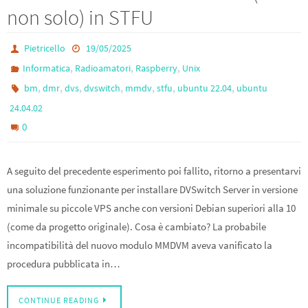
non solo) in STFU
Pietricello
19/05/2025
,
,
,
Informatica
Radioamatori
Raspberry
Unix
,
,
,
,
,
,
,
bm
dmr
dvs
dvswitch
mmdv
stfu
ubuntu 22.04
ubuntu
24.04.02
0
A seguito del precedente esperimento poi fallito, ritorno a presentarvi
una soluzione funzionante per installare DVSwitch Server in versione
minimale su piccole VPS anche con versioni Debian superiori alla 10
(come da progetto originale). Cosa è cambiato? La probabile
incompatibilità del nuovo modulo MMDVM aveva vanificato la
procedura pubblicata in…
CONTINUE READING