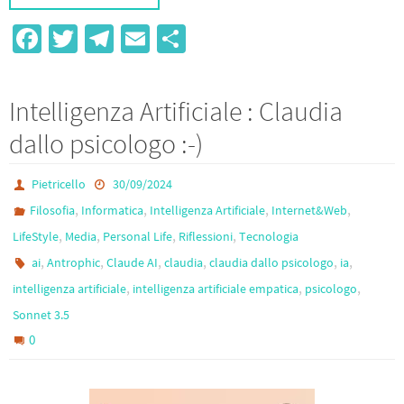
Fa
T
Te
E
S
ce
wi
le
m
h
b
tt
gr
ail
ar
Intelligenza Artificiale : Claudia
o
er
a
e
dallo psicologo :-)
o
m
k
Pietricello
30/09/2024
,
,
,
,
Filosofia
Informatica
Intelligenza Artificiale
Internet&Web
,
,
,
,
LifeStyle
Media
Personal Life
Riflessioni
Tecnologia
,
,
,
,
,
,
ai
Antrophic
Claude AI
claudia
claudia dallo psicologo
ia
,
,
,
intelligenza artificiale
intelligenza artificiale empatica
psicologo
Sonnet 3.5
0