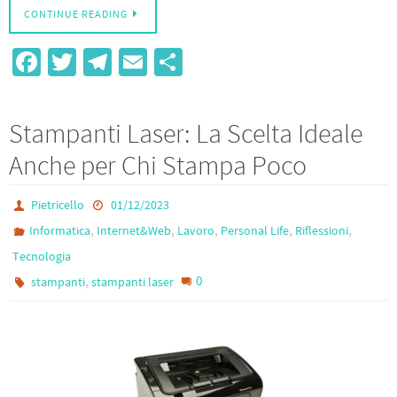
CONTINUE READING
Fa
T
Te
E
S
ce
wi
le
m
h
b
tt
gr
ail
ar
Stampanti Laser: La Scelta Ideale
o
er
a
e
Anche per Chi Stampa Poco
o
m
k
Pietricello
01/12/2023
,
,
,
,
,
Informatica
Internet&Web
Lavoro
Personal Life
Riflessioni
Tecnologia
,
0
stampanti
stampanti laser