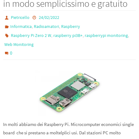
in modo semplicissimo e gratuito
o
m
k
Pietricello
24/02/2022
,
,
Informatica
Radioamatori
Raspberry
,
,
,
Raspberry Pi Zero 2 W
raspberry pi3B+
raspberrypi monitoring
Web Monitoring
0
In molti abbiamo dei Raspberry Pi. Microcomputer economici single
board che si prestano a moltelplici usi. Dal stazioni PC molto