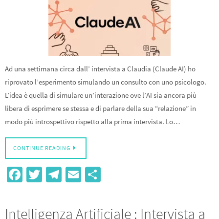
Ad una settimana circa dall’ intervista a Claudia (Claude AI) ho
riprovato l’esperimento simulando un consulto con uno psicologo.
L’idea è quella di simulare un’interazione ove l’AI sia ancora più
libera di esprimere se stessa e di parlare della sua “relazione” in
modo più introspettivo rispetto alla prima intervista. Lo…
CONTINUE READING
Fa
T
Te
E
S
ce
wi
le
m
h
b
tt
gr
ail
ar
Intelligenza Artificiale : Intervista a