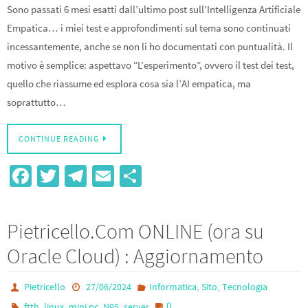
Sono passati 6 mesi esatti dall’ultimo post sull’Intelligenza Artificiale
Empatica… i miei test e approfondimenti sul tema sono continuati
incessantemente, anche se non li ho documentati con puntualità. Il
motivo è semplice: aspettavo “L’esperimento”, ovvero il test dei test,
quello che riassume ed esplora cosa sia l’AI empatica, ma
soprattutto…
CONTINUE READING
Fa
T
Te
E
S
ce
wi
le
m
h
b
tt
gr
ail
ar
Pietricello.Com ONLINE (ora su
o
er
a
e
Oracle Cloud) : Aggiornamento
o
m
k
,
,
Pietricello
27/06/2024
Informatica
Sito
Tecnologia
,
,
,
,
0
ftth
linux
mini pc
N95
server