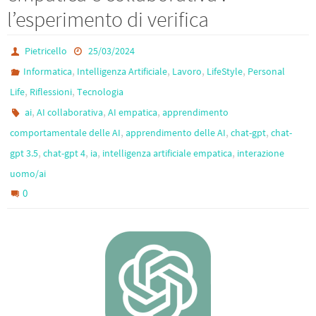
o
m
l’esperimento di verifica
k
Pietricello
25/03/2024
,
,
,
,
Informatica
Intelligenza Artificiale
Lavoro
LifeStyle
Personal
,
,
Life
Riflessioni
Tecnologia
,
,
,
ai
AI collaborativa
AI empatica
apprendimento
,
,
,
comportamentale delle AI
apprendimento delle AI
chat-gpt
chat-
,
,
,
,
gpt 3.5
chat-gpt 4
ia
intelligenza artificiale empatica
interazione
uomo/ai
0