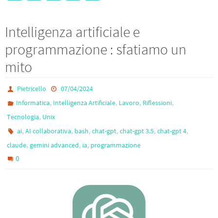
ce
wi
le
m
h
b
tt
gr
ail
ar
Intelligenza artificiale e
o
er
a
e
programmazione : sfatiamo un
o
m
mito
k
Pietricello
07/04/2024
,
,
,
,
Informatica
Intelligenza Artificiale
Lavoro
Riflessioni
,
Tecnologia
Unix
,
,
,
,
,
,
ai
AI collaborativa
bash
chat-gpt
chat-gpt 3.5
chat-gpt 4
,
,
,
claude
gemini advanced
ia
programmazione
0