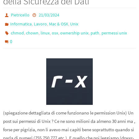
della Sicurezza dei Dati
k
Pietricello
21/03/2024
,
,
,
Informatica
Lavoro
Mac & OSX
Unix
,
,
,
,
,
,
chmod
chown
linux
osx
ownership unix
path
permessi unix
0
(spiegazione dettagliata di come funzionano le permission Unix) Un
post sui permessi di Unix ? Ce ne sono milioni da almeno 30 anni ma ,
forse per pigrizia, non li avevo mai capiti bene soprattutto quando si
parla di numeri (755,750,777,etc.). E quello che poi leggiamo (drwxr-