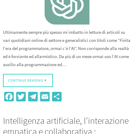
Ultimamente sempre più spesso mi imbatto in letture di articoli su
vari quotidiani online di settore e generalistici con titoli come “Finita
l’era del programmatore, ormai c’è l’AI”. Non corrisponde alla realtà
ed è forviante ed allarmistico. Da più di un mese ormai uso l’AI come
ausilio alla programmazione ed…
CONTINUE READING
Fa
T
Te
E
S
ce
wi
le
m
h
b
tt
gr
ail
ar
Intelligenza artificiale, l’interazione
o
er
a
e
empatica e collaborativa :