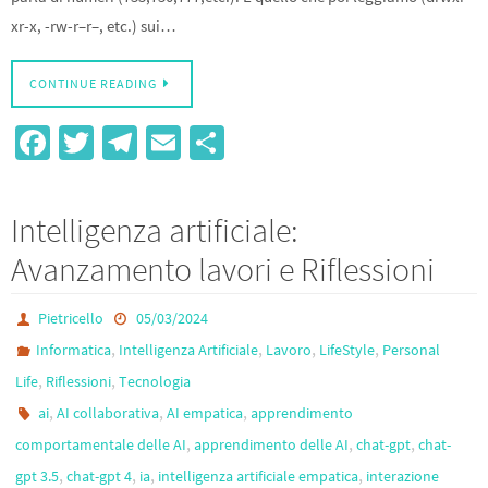
xr-x, -rw-r–r–, etc.) sui…
CONTINUE READING
Fa
T
Te
E
S
ce
wi
le
m
h
b
tt
gr
ail
ar
Intelligenza artificiale:
o
er
a
e
Avanzamento lavori e Riflessioni
o
m
k
Pietricello
05/03/2024
,
,
,
,
Informatica
Intelligenza Artificiale
Lavoro
LifeStyle
Personal
,
,
Life
Riflessioni
Tecnologia
,
,
,
ai
AI collaborativa
AI empatica
apprendimento
,
,
,
comportamentale delle AI
apprendimento delle AI
chat-gpt
chat-
,
,
,
,
gpt 3.5
chat-gpt 4
ia
intelligenza artificiale empatica
interazione