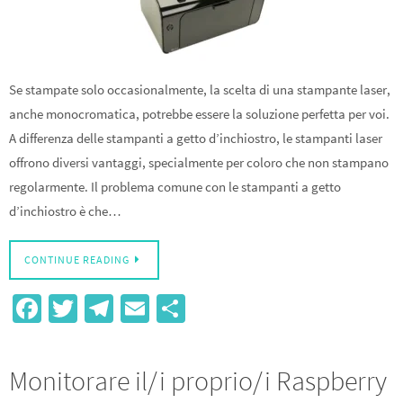
Se stampate solo occasionalmente, la scelta di una stampante laser,
anche monocromatica, potrebbe essere la soluzione perfetta per voi.
A differenza delle stampanti a getto d’inchiostro, le stampanti laser
offrono diversi vantaggi, specialmente per coloro che non stampano
regolarmente. Il problema comune con le stampanti a getto
d’inchiostro è che…
CONTINUE READING
Fa
T
Te
E
S
ce
wi
le
m
h
b
tt
gr
ail
ar
Monitorare il/i proprio/i Raspberry
o
er
a
e