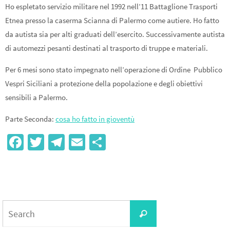
Ho espletato servizio militare nel 1992 nell’11 Battaglione Trasporti
Etnea presso la caserma Scianna di Palermo come autiere. Ho fatto
da autista sia per alti graduati dell’esercito. Successivamente autista
di automezzi pesanti destinati al trasporto di truppe e materiali.
Per 6 mesi sono stato impegnato nell’operazione di Ordine Pubblico
Vespri Siciliani a protezione della popolazione e degli obiettivi
sensibili a Palermo.
Parte Seconda:
cosa ho fatto in gioventù
Fa
T
Te
E
S
ce
wi
le
m
h
b
tt
gr
ail
ar
o
er
a
e
o
m
Search
Search
k
for: