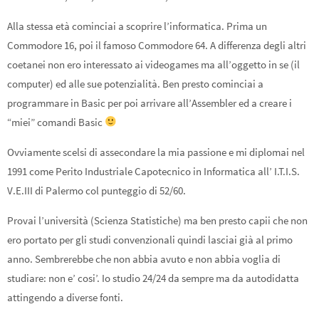
Alla stessa età cominciai a scoprire l’informatica. Prima un
Commodore 16, poi il famoso Commodore 64. A differenza degli altri
coetanei non ero interessato ai videogames ma all’oggetto in se (il
computer) ed alle sue potenzialità. Ben presto cominciai a
programmare in Basic per poi arrivare all’Assembler ed a creare i
“miei” comandi Basic
Ovviamente scelsi di assecondare la mia passione e mi diplomai nel
1991 come Perito Industriale Capotecnico in Informatica all’ I.T.I.S.
V.E.III di Palermo col punteggio di 52/60.
Provai l’università (Scienza Statistiche) ma ben presto capii che non
ero portato per gli studi convenzionali quindi lasciai già al primo
anno. Sembrerebbe che non abbia avuto e non abbia voglia di
studiare: non e’ cosi’. Io studio 24/24 da sempre ma da autodidatta
attingendo a diverse fonti.