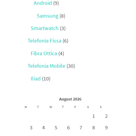
Android
(9)
Samsung
(8)
Smartwatch
(3)
Telefonia Fissa
(6)
Fibra Ottica
(4)
Telefonia Mobile
(30)
Iliad
(10)
August 2026
M
T
W
T
F
S
S
1
2
3
4
5
6
7
8
9