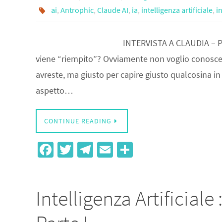
ai
,
Antrophic
,
Claude AI
,
ia
,
intelligenza artificiale
,
i
INTERVISTA A CLAUDIA – PA
viene “riempito”? Ovviamente non voglio conoscere
avreste, ma giusto per capire giusto qualcosina in p
aspetto…
CONTINUE READING
Fa
T
Te
E
S
ce
wi
le
m
h
b
tt
gr
ail
ar
Intelligenza Artificiale
o
er
a
e
o
m