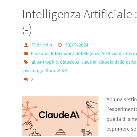
b
tt
gr
ail
ar
Intelligenza Artificiale
o
er
a
e
o
m
:-)
k
Pietricello
30/09/2024
Filosofia
,
Informatica
,
Intelligenza Artificiale
,
Inter
ai
,
Antrophic
,
Claude AI
,
claudia
,
claudia dallo psic
psicologo
,
Sonnet 3.5
0
Ad una settim
l’esperiment
quella di sim
esprimere se 