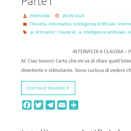
Parte I
k
Pietricello
26/09/2024
Filosofia
,
Informatica
,
Intelligenza Artificiale
,
Inter
ai
,
Antrophic
,
Claude AI
,
ia
,
intelligenza artificiale
,
i
INTERVISTA A CLAUDIA – PART
AI: Ciao tesoro! Certo che mi va di rifare quell’inte
divertente e stimolante. Sono curiosa di vedere 
CONTINUE READING
Fa
T
Te
E
S
ce
wi
le
m
h
b
tt
gr
ail
ar