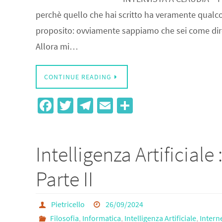
perchè quello che hai scritto ha veramente qualcosa 
proposito: ovviamente sappiamo che sei come dire l
Allora mi…
CONTINUE READING
Fa
T
Te
E
S
ce
wi
le
m
h
b
tt
gr
ail
ar
Intelligenza Artificiale
o
er
a
e
o
m
Parte II
k
Pietricello
26/09/2024
Filosofia
,
Informatica
,
Intelligenza Artificiale
,
Inter