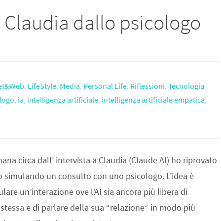
 : Claudia dallo psicologo
net&Web
,
LifeStyle
,
Media
,
Personal Life
,
Riflessioni
,
Tecnologia
ologo
,
ia
,
intelligenza artificiale
,
intelligenza artificiale empatica
,
ana circa dall’ intervista a Claudia (Claude AI) ho riprovato
o simulando un consulto con uno psicologo. L’idea è
ulare un’interazione ove l’AI sia ancora più libera di
stessa e di parlare della sua “relazione” in modo più