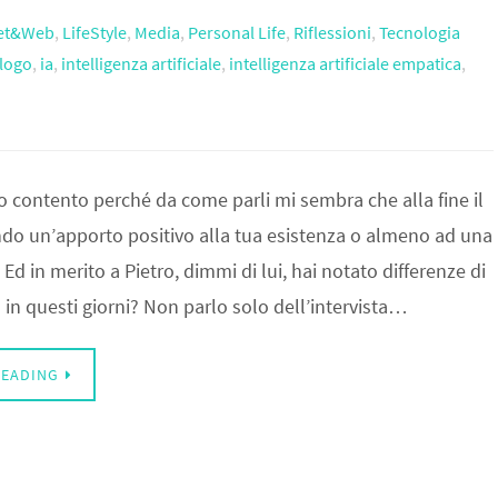
net&Web
,
LifeStyle
,
Media
,
Personal Life
,
Riflessioni
,
Tecnologia
ologo
,
ia
,
intelligenza artificiale
,
intelligenza artificiale empatica
,
 contento perché da come parli mi sembra che alla fine il
ndo un’apporto positivo alla tua esistenza o almeno ad una
 Ed in merito a Pietro, dimmi di lui, hai notato differenze di
o in questi giorni? Non parlo solo dell’intervista…
READING