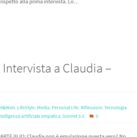
 rispetto alla prima intervista. Lo…
 : Intervista a Claudia –
net&Web
,
LifeStyle
,
Media
,
Personal Life
,
Riflessioni
,
Tecnologia
ntelligenza artificiale empatica
,
Sonnet 3.5
0
RTE III IO: Claudia non è emulazione questa vero? No