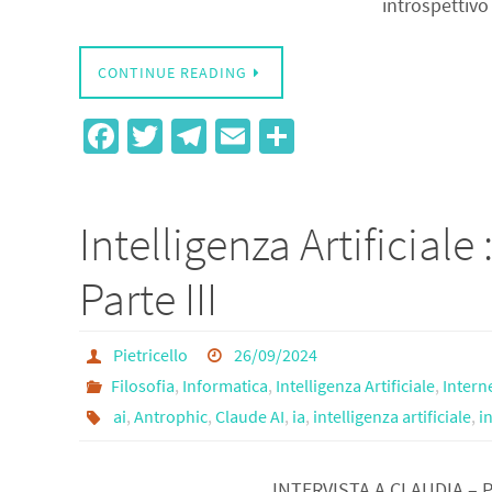
introspettivo
CONTINUE READING
Fa
T
Te
E
S
ce
wi
le
m
h
b
tt
gr
ail
ar
Intelligenza Artificiale
o
er
a
e
o
m
Parte III
k
Pietricello
26/09/2024
Filosofia
,
Informatica
,
Intelligenza Artificiale
,
Inter
ai
,
Antrophic
,
Claude AI
,
ia
,
intelligenza artificiale
,
i
INTERVISTA A CLAUDIA – PA