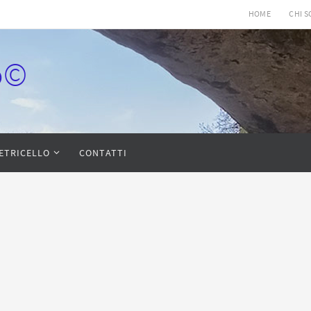
HOME
CHI 
lo©
IETRICELLO
CONTATTI