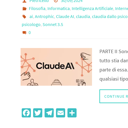
Pietricello
30/09/2024
Filosofia
,
Informatica
,
Intelligenza Artificiale
,
Inter
ai
,
Antrophic
,
Claude AI
,
claudia
,
claudia dallo psic
psicologo
,
Sonnet 3.5
0
PARTE II Sono
tutto stia da
parte di essa.
qualsiasi tip
CONTINUE 
Fa
T
Te
E
S
ce
wi
le
m
h