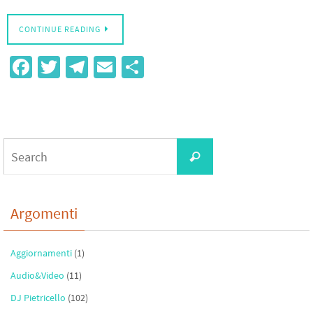
CONTINUE READING
Fa
T
Te
E
S
ce
wi
le
m
h
b
tt
gr
ail
ar
o
er
a
e
Search
o
m
Search
for:
k
Argomenti
Aggiornamenti
(1)
Audio&Video
(11)
DJ Pietricello
(102)