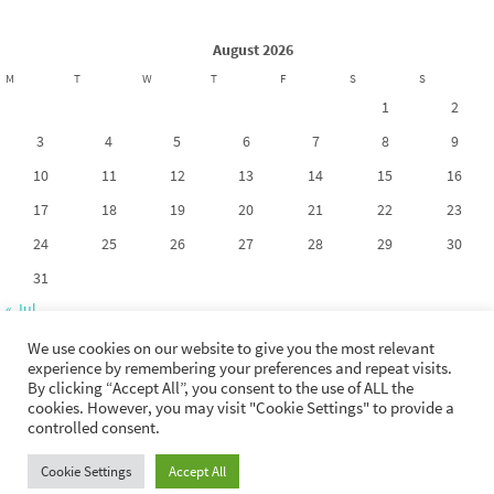
August 2026
M
T
W
T
F
S
S
1
2
3
4
5
6
7
8
9
10
11
12
13
14
15
16
17
18
19
20
21
22
23
24
25
26
27
28
29
30
31
« Jul
We use cookies on our website to give you the most relevant
experience by remembering your preferences and repeat visits.
By clicking “Accept All”, you consent to the use of ALL the
cookies. However, you may visit "Cookie Settings" to provide a
Copyright 2017-2026. La riproduzione dei contenuti di questo sito non è
controlled consent.
permessa tranne esplicita autorizzazione dell'autore.
Cookie Settings
Accept All
Powered by
Nirvana
&
WordPress.