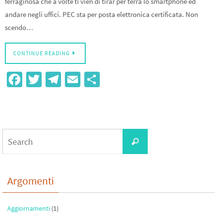
ferraginosa che a volte ti vien di tirar per terra lo smartphone ed
andare negli uffici. PEC sta per posta elettronica certificata. Non
scendo…
CONTINUE READING
Fa
T
Te
E
S
ce
wi
le
m
h
b
tt
gr
ail
ar
o
er
a
e
Search
o
m
Search
for:
k
Argomenti
Aggiornamenti
(1)