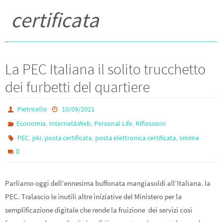
certificata
La PEC Italiana il solito trucchetto
dei furbetti del quartiere
Pietricello
10/09/2021
,
,
,
Economia
Internet&Web
Personal Life
Riflessioni
,
,
,
,
PEC
pki
posta certificata
posta elettronica certificata
smime
0
Parliamo oggi dell’ennesima buffonata mangiasoldi all’Italiana. la
PEC. Tralascio le inutili altre iniziative del Ministero per la
semplificazione digitale che rende la fruizione dei servizi così