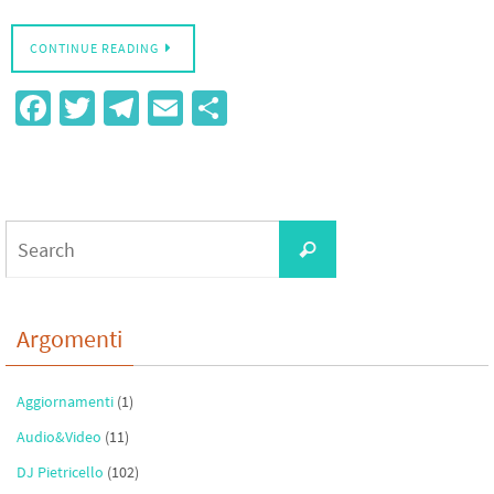
CONTINUE READING
Fa
T
Te
E
S
ce
wi
le
m
h
b
tt
gr
ail
ar
o
er
a
e
Search
o
m
Search
for:
k
Argomenti
Aggiornamenti
(1)
Audio&Video
(11)
DJ Pietricello
(102)