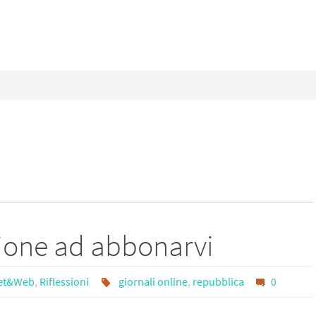
zione ad abbonarvi
net&Web
,
Riflessioni
giornali online
,
repubblica
0