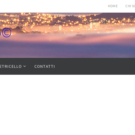
HOME
CHI 
lo©
IETRICELLO
CONTATTI