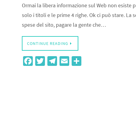
Ormai la libera informazione sul Web non esiste più
solo i titoli e le prime 4 righe. Ok ci può stare. La
spese del sito, pagare la gente che…
CONTINUE READING
Fa
T
Te
E
S
ce
wi
le
m
h
b
tt
gr
ail
ar
o
er
a
e
o
m
k