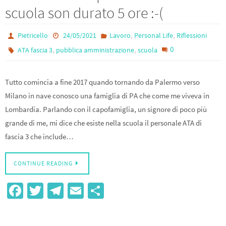
scuola son durato 5 ore :-(
,
,
Pietricello
24/05/2021
Lavoro
Personal Life
Riflessioni
,
,
0
ATA fascia 3
pubblica amministrazione
scuola
Tutto comincia a fine 2017 quando tornando da Palermo verso
Milano in nave conosco una famiglia di PA che come me viveva in
Lombardia. Parlando con il capofamiglia, un signore di poco più
grande di me, mi dice che esiste nella scuola il personale ATA di
fascia 3 che include…
CONTINUE READING
Fa
T
Te
E
S
ce
wi
le
m
h
b
tt
gr
ail
ar