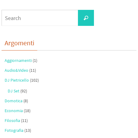
o
er
a
e
Search
o
m
Search
for:
k
Argomenti
Aggiornamenti
(1)
Audio&Video
(11)
DJ Pietricello
(102)
DJ Set
(92)
Domotica
(8)
Economia
(18)
Filosofia
(11)
Fotografia
(13)