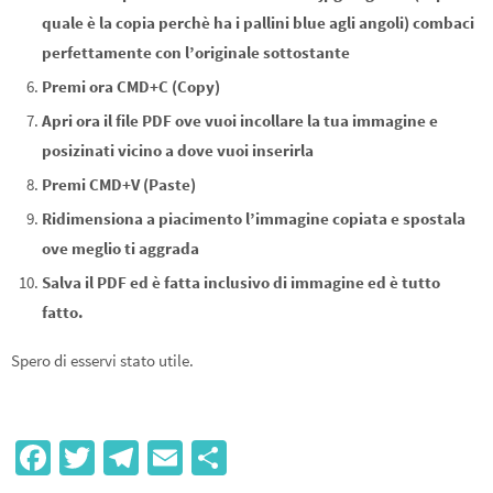
quale è la copia perchè ha i pallini blue agli angoli) combaci
perfettamente con l’originale sottostante
Premi ora CMD+C (Copy)
Apri ora il file PDF ove vuoi incollare la tua immagine e
posizinati vicino a dove vuoi inserirla
Premi CMD+V (Paste)
Ridimensiona a piacimento l’immagine copiata e spostala
ove meglio ti aggrada
Salva il PDF ed è fatta inclusivo di immagine ed è tutto
fatto.
Spero di esservi stato utile.
Fa
T
Te
E
S
ce
wi
le
m
h