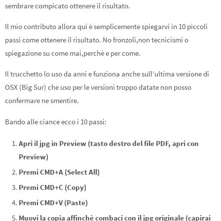
sembrare compicato ottenere il risultato.
Il mio contributo allora qui è semplicemente spiegarvi in 10 piccoli
passi come ottenere il risultato. No fronzoli,non tecnicismi o
spiegazione su come mai,perchè e per come.
Il trucchetto lo uso da anni e funziona anche sull’ultima versione di
OSX (Big Sur) che uso per le versioni troppo datate non posso
confermare ne smentire.
Bando alle ciance ecco i 10 passi:
Apri il jpg in Preview (tasto destro del file PDF, apri con
Preview)
Premi CMD+A (Select All)
Premi CMD+C (Copy)
Premi CMD+V (Paste)
Muovi la copia affinchè combaci con il jpg originale (capirai