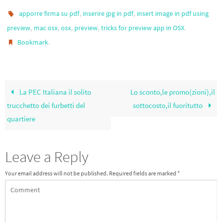
b
tt
gr
ail
ar
,
,
apporre firma su pdf
inserire jpg in pdf
insert image in pdf using
o
er
a
e
,
,
,
,
.
preview
mac osx
osx
preview
tricks for preview app in OSX
.
Bookmark
o
m
k
La PEC Italiana il solito
Lo sconto,le promo(zioni),il
trucchetto dei furbetti del
sottocosto,il fuoritutto
quartiere
Leave a Reply
Your email address will not be published.
Required fields are marked
*