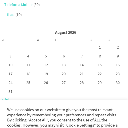
Telefonia Mobile
(30)
Iliad
(10)
August 2026
M
T
W
T
F
S
S
1
2
3
4
5
6
7
8
9
10
11
12
13
14
15
16
17
18
19
20
21
22
23
24
25
26
27
28
29
30
31
« Jul
We use cookies on our website to give you the most relevant
experience by remembering your preferences and repeat visits.
By clicking “Accept All”, you consent to the use of ALL the
cookies. However, you may visit "Cookie Settings" to provide a
Copyright 2017-2026. La riproduzione dei contenuti di questo sito non è