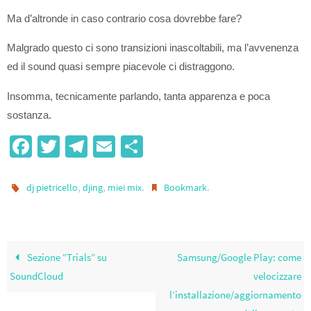
Ma d’altronde in caso contrario cosa dovrebbe fare?
Malgrado questo ci sono transizioni inascoltabili, ma l’avvenenza
ed il sound quasi sempre piacevole ci distraggono.
Insomma, tecnicamente parlando, tanta apparenza e poca
sostanza.
Fa
T
Te
E
S
ce
wi
le
m
h
b
tt
gr
ail
ar
,
,
.
.
dj pietricello
djing
miei mix
Bookmark
o
er
a
e
o
m
k
Sezione “Trials” su
Samsung/Google Play: come
SoundCloud
velocizzare
l’installazione/aggiornamento