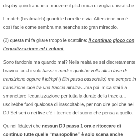
display quindi anche a muovere il pitch mica ci voglia chissè che
Il match (beatmatch) guardi le barrette e via. Attenzione non è
così facile come sembra ma neanche sto gran miracolo.
(2) questa mi fa girare troppo le scatoline:
il continuo gioco con
l’equalizzazione ed i volumi.
Sono fandonie ma quando mai? Nella realtà se sei discretamente
bravino tocchi solo
bassi e medi e qualche volta alti in fase di
transizione oppure il lpf/hpf (i filtri passa basso/alto) ma sempre in
transizione cioè fra una traccia all’altra
…ma poi mica stai li a
smanettare l’equalizzazione per tutta la durate della traccia…
uscirebbe fuori qualcosa di inascoltabile, per non dire poi che nei
DJ Set seri o nei live c’è il tecnico del suono che pensa a quello.
Quindi fidatevi che
nessun DJ passa 1 ora e ritoccare di
continuo tutte quelle “manopoline” è solo scena anche