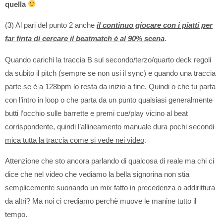
quella
(3) Al pari del punto 2 anche
il continuo giocare con i piatti per
far finta di cercare il beatmatch è al 90% scena
.
Quando carichi la traccia B sul secondo/terzo/quarto deck regoli
da subito il pitch (sempre se non usi il sync) e quando una traccia
parte se è a 128bpm lo resta da inizio a fine. Quindi o che tu parta
con l’intro in loop o che parta da un punto qualsiasi generalmente
butti l’occhio sulle barrette e premi cue/play vicino al beat
corrispondente, quindi l’allineamento manuale dura pochi secondi
mica tutta la traccia come si vede nei video
.
Attenzione che sto ancora parlando di qualcosa di reale ma chi ci
dice che nel video che vediamo la bella signorina non stia
semplicemente suonando un mix fatto in precedenza o addirittura
da altri? Ma noi ci crediamo perchè muove le manine tutto il
tempo.