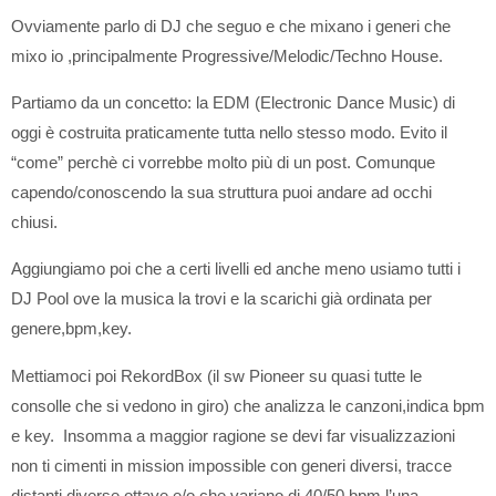
Ovviamente parlo di DJ che seguo e che mixano i generi che
mixo io ,principalmente Progressive/Melodic/Techno House.
Partiamo da un concetto: la EDM (Electronic Dance Music) di
oggi è costruita praticamente tutta nello stesso modo. Evito il
“come” perchè ci vorrebbe molto più di un post. Comunque
capendo/conoscendo la sua struttura puoi andare ad occhi
chiusi.
Aggiungiamo poi che a certi livelli ed anche meno usiamo tutti i
DJ Pool ove la musica la trovi e la scarichi già ordinata per
genere,bpm,key.
Mettiamoci poi RekordBox (il sw Pioneer su quasi tutte le
consolle che si vedono in giro) che analizza le canzoni,indica bpm
e key. Insomma a maggior ragione se devi far visualizzazioni
non ti cimenti in mission impossible con generi diversi, tracce
distanti diverse ottave e/o che variano di 40/50 bpm l’una