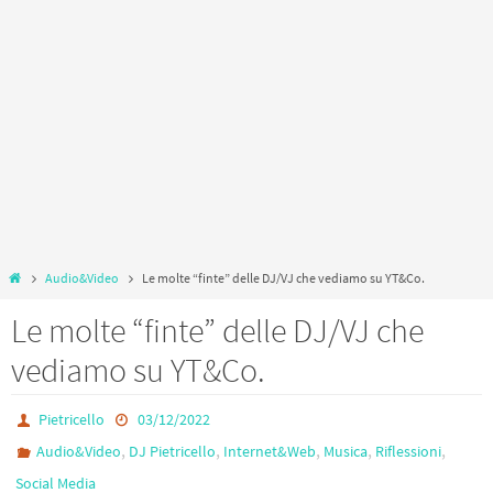
Home
Audio&Video
Le molte “finte” delle DJ/VJ che vediamo su YT&Co.
Le molte “finte” delle DJ/VJ che
vediamo su YT&Co.
Pietricello
03/12/2022
,
,
,
,
,
Audio&Video
DJ Pietricello
Internet&Web
Musica
Riflessioni
Social Media