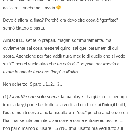
dall’altra…anche no…ovvio
Dove è allora la finta? Perchè ora devo dire cosa è “gonfiato”
sennò blatero e basta.
Allora: il DJ set te lo prepari, magari sommariamente, ma
ovviamente sai cosa metterai quindi sai quei parametri di cui
sopra. Attenzione per fare addirittura meglio di quello che si vede
su YT non ci vuole altro che
un paio di Cue point per traccia e
usare la banale funzione “loop” null’altro
.
Non scherzo. Sparo…1..2…3…
(1)
La cuffie son solo scena
: la tua playlist ha già scritto per ogni
traccia key,bpm e la struttura la vedi “ad occhio” sai l’intro,il build,
l’outro..non ti serve a nulla ascoltare in “cue” perchè anche se non
l’hai mai sentita per intero sai dove e come entrare ed uscire. E
non parlo manco di usare il SYNC (mai usato) ma vedi tutto sul