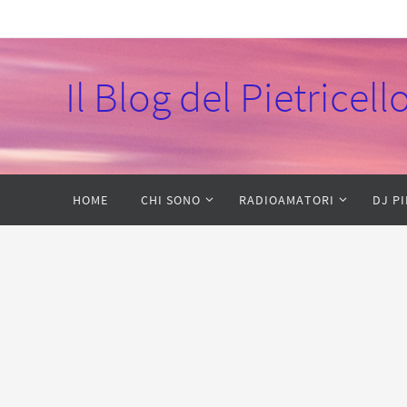
Skip
to
content
Il Blog del Pietricel
Skip
HOME
CHI SONO
RADIOAMATORI
DJ P
to
content