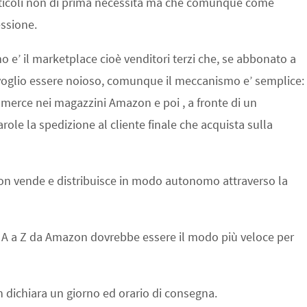
ticoli non di prima necessità ma che comunque come
essione.
o e’ il marketplace cioè venditori terzi che, se abbonato a
 voglio essere noioso, comunque il meccanismo e’ semplice:
ua merce nei magazzini Amazon e poi , a fronte di un
ole la spedizione al cliente finale che acquista sulla
zon vende e distribuisce in modo autonomo attraverso la
A a Z da Amazon dovrebbe essere il modo più veloce per
dichiara un giorno ed orario di consegna.