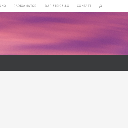
SONO
RADIOAMATORI
DJ PIETRICELLO
CONTATTI