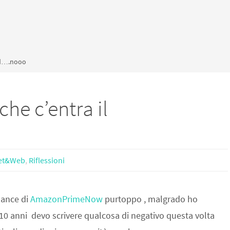
vid….nooo
he c’entra il
net&Web
,
Riflessioni
mance di
AmazonPrimeNow
purtoppo , malgrado ho
 10 anni devo scrivere qualcosa di negativo questa volta