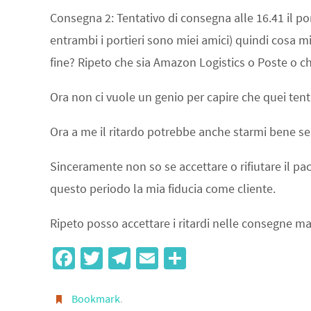
Consegna 2: Tentativo di consegna alle 16.41 il p
entrambi i portieri sono miei amici) quindi cosa 
fine? Ripeto che sia Amazon Logistics o Poste o c
Ora non ci vuole un genio per capire che quei ten
Ora a me il ritardo potrebbe anche starmi bene se
Sinceramente non so se accettare o rifiutare il pa
questo periodo la mia fiducia come cliente.
Ripeto posso accettare i ritardi nelle consegne m
Fa
T
Te
E
S
ce
wi
le
m
h
b
tt
gr
ail
ar
Bookmark
.