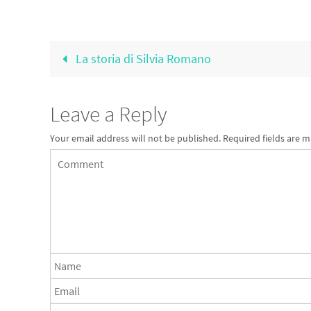
o
er
a
e
o
m
k
La storia di Silvia Romano
Leave a Reply
Your email address will not be published.
Required fields are 