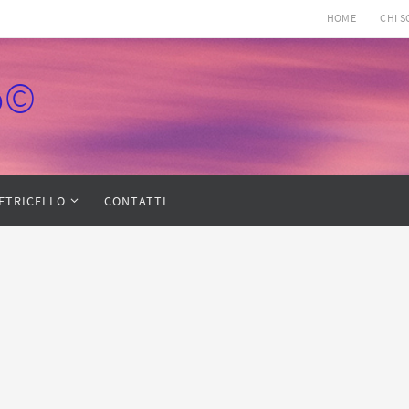
HOME
CHI 
lo©
IETRICELLO
CONTATTI