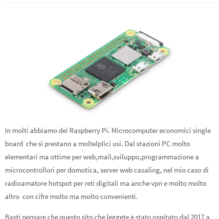
In molti abbiamo dei Raspberry Pi. Microcomputer economici single
board che si prestano a moltelplici usi. Dal stazioni PC molto
elementari ma ottime per web,mail,sviluppo,programmazione a
microcontrollori per domotica, server web casaling, nel mio caso di
radioamatore hotspot per reti digitali ma anche vpn e molto molto
altro con cifre molto ma molto convenienti.
Basti pensare che questo sito che leggete è stato ospitato dal 2017 a