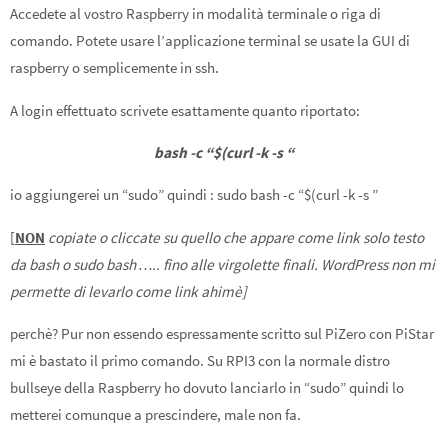
Accedete al vostro Raspberry in modalità terminale o riga di
comando. Potete usare l’applicazione terminal se usate la GUI di
raspberry o semplicemente in ssh.
A login effettuato scrivete esattamente quanto riportato:
bash -c “$(curl -k -s “
io aggiungerei un “sudo” quindi : sudo bash -c “$(curl -k -s ”
[
NON
copiate o cliccate su quello che appare come link solo testo
da bash o sudo bash ….. fino alle virgolette finali. WordPress non mi
permette di levarlo come link ahimè]
perchè? Pur non essendo espressamente scritto sul PiZero con PiStar
mi è bastato il primo comando. Su RPI3 con la normale distro
bullseye della Raspberry ho dovuto lanciarlo in “sudo” quindi lo
metterei comunque a prescindere, male non fa.