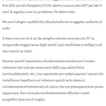
fine 2021 sul mio Raspberry Pi3 B+ dentro casa acceso 24/7 per ben 4
anni di seguito e mai un problema. Ho detto tutto.
Ma non è elogio o pubblicità alla piattaforma in oggetto andiamo al
sodo.
A meno che non lo si usi da semplice utente come piccolo PC la
stragrande maggioranza degli utenti è più smaliziata e configura ed
usa i servizi su citati.
Diventa quindi importante e fondamentale monitorare il nostro
sistemino non solo per assicurarci della sua salute fisica
(surriscaldamenti, etc.) ma sopratutto per vedere quanto i servizi che
installiamo impattano sul sistema e quindi se lo stesso è
correttamente dimensionato al carico che non presupponiamo possa
supportare. Non è banale ma fondamentale affinchè i nostri
progettini riescano al meglio.