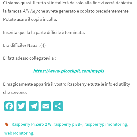
Ci siamo quasi. Il tutto si installerà da solo alla fine vi verrà richiesta
la famosa
API Key
che avrete generato e copiato precedentemente.
Potete usare il copia incolla.
Inserita quella la parte difficile è terminata.
Era difficile? Naaa :-)))
E’ fatt adesso collegatevi a :
https://www.picockpit.com/mypis
E magicamente apparirà il vostro Raspberry e tutte le info ed utility
che servono.
Fa
T
Te
E
S
ce
wi
le
m
h
b
tt
gr
ail
ar
,
,
,
Raspberry Pi Zero 2 W
raspberry pi3B+
raspberrypi monitoring
o
er
a
e
.
Web Monitoring