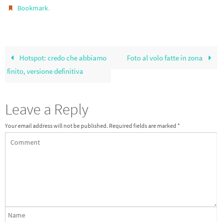
.
Bookmark
o
m
k
Hotspot: credo che abbiamo
Foto al volo fatte in zona
finito, versione definitiva
Leave a Reply
Your email address will not be published.
Required fields are marked
*