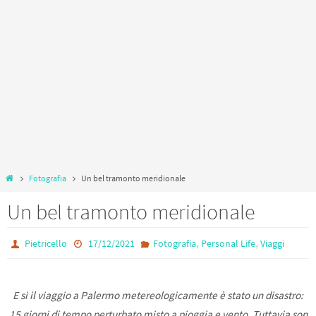
Home
Fotografia
Un bel tramonto meridionale
Un bel tramonto meridionale
,
,
Pietricello
17/12/2021
Fotografia
Personal Life
Viaggi
E si il viaggio a Palermo metereologicamente è stato un disastro:
15 giorni di tempo perturbato misto a pioggia e vento. Tuttavia son