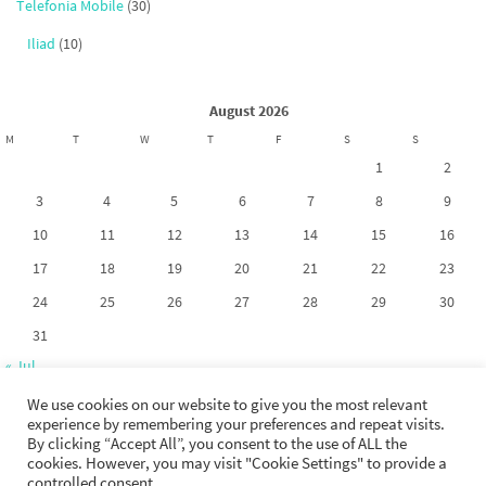
Telefonia Mobile
(30)
Iliad
(10)
August 2026
M
T
W
T
F
S
S
1
2
3
4
5
6
7
8
9
10
11
12
13
14
15
16
17
18
19
20
21
22
23
24
25
26
27
28
29
30
31
« Jul
We use cookies on our website to give you the most relevant
experience by remembering your preferences and repeat visits.
By clicking “Accept All”, you consent to the use of ALL the
cookies. However, you may visit "Cookie Settings" to provide a
Copyright 2017-2026. La riproduzione dei contenuti di questo sito non è
controlled consent.