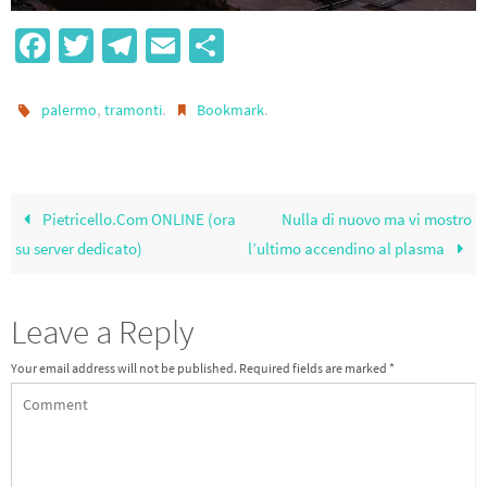
Fa
T
Te
E
S
ce
wi
le
m
h
b
tt
gr
ail
ar
,
.
.
palermo
tramonti
Bookmark
o
er
a
e
o
m
k
Pietricello.Com ONLINE (ora
Nulla di nuovo ma vi mostro
su server dedicato)
l’ultimo accendino al plasma
Leave a Reply
Your email address will not be published.
Required fields are marked
*