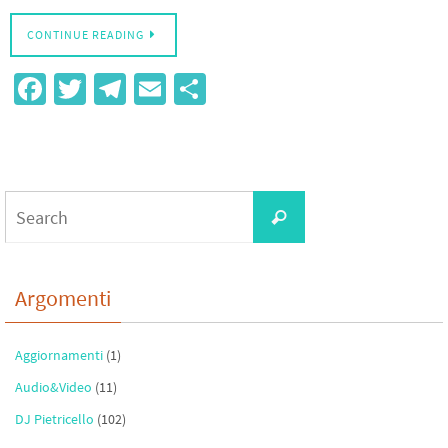
CONTINUE READING
Fa
T
Te
E
S
ce
wi
le
m
h
b
tt
gr
ail
ar
o
er
a
e
Search
o
m
Search
for:
k
Argomenti
Aggiornamenti
(1)
Audio&Video
(11)
DJ Pietricello
(102)