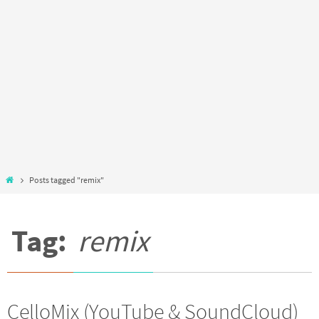
Home
Posts tagged "remix"
Tag:
remix
CelloMix (YouTube & SoundCloud)