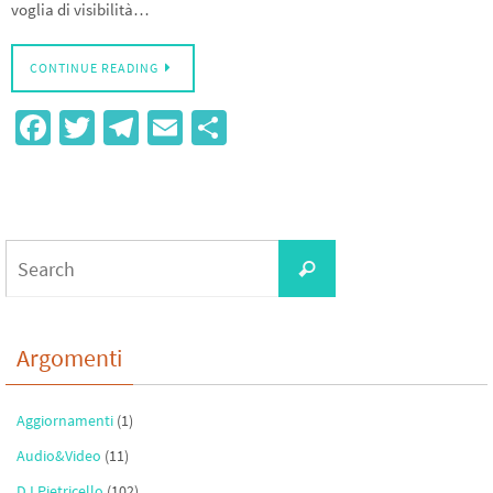
voglia di visibilità…
CONTINUE READING
Fa
T
Te
E
S
ce
wi
le
m
h
b
tt
gr
ail
ar
o
er
a
e
Search
o
m
Search
for:
k
Argomenti
Aggiornamenti
(1)
Audio&Video
(11)
DJ Pietricello
(102)