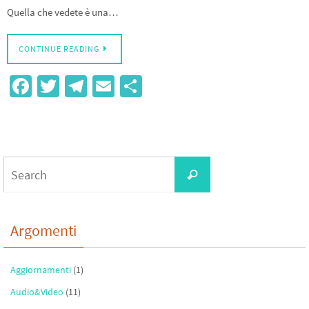
Quella che vedete è una…
CONTINUE READING
Fa
T
Te
E
S
ce
wi
le
m
h
b
tt
gr
ail
ar
o
er
a
e
Search
o
m
Search
for:
k
Argomenti
Aggiornamenti
(1)
Audio&Video
(11)