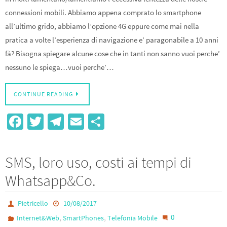
connessioni mobili. Abbiamo appena comprato lo smartphone
all’ultimo grido, abbiamo l’opzione 4G eppure come mai nella
pratica a volte l’esperienza di navigazione e’ paragonabile a 10 anni
fà? Bisogna spiegare alcune cose che in tanti non sanno vuoi perche’
nessuno le spiega…vuoi perche’…
CONTINUE READING
Fa
T
Te
E
S
ce
wi
le
m
h
b
tt
gr
ail
ar
SMS, loro uso, costi ai tempi di
o
er
a
e
Whatsapp&Co.
o
m
k
Pietricello
10/08/2017
,
,
0
Internet&Web
SmartPhones
Telefonia Mobile