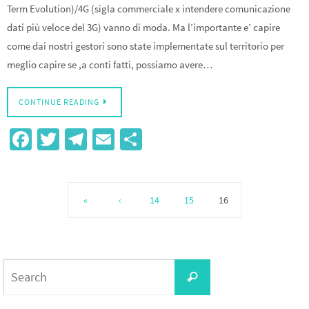
Term Evolution)/4G (sigla commerciale x intendere comunicazione
dati più veloce del 3G) vanno di moda. Ma l’importante e’ capire
come dai nostri gestori sono state implementate sul territorio per
meglio capire se ,a conti fatti, possiamo avere…
CONTINUE READING
Fa
T
Te
E
S
ce
wi
le
m
h
b
tt
gr
ail
ar
o
er
a
e
«
‹
14
15
16
o
m
k
Search
Search
for: