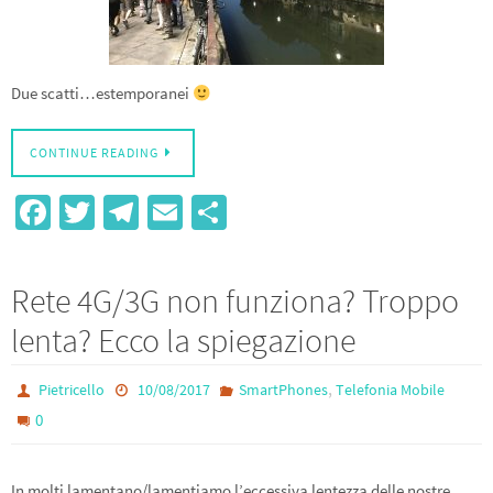
Due scatti…estemporanei
CONTINUE READING
Fa
T
Te
E
S
ce
wi
le
m
h
b
tt
gr
ail
ar
Rete 4G/3G non funziona? Troppo
o
er
a
e
lenta? Ecco la spiegazione
o
m
k
,
Pietricello
10/08/2017
SmartPhones
Telefonia Mobile
0
In molti lamentano/lamentiamo l’eccessiva lentezza delle nostre