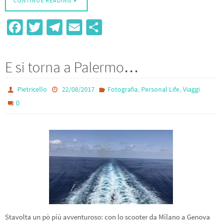
CONTINUE READING
Fa
T
Te
E
S
ce
wi
le
m
h
b
tt
gr
ail
ar
E si torna a Palermo…
o
er
a
e
o
m
,
,
Pietricello
22/08/2017
Fotografia
Personal Life
Viaggi
k
0
Stavolta un pò più avventuroso: con lo scooter da Milano a Genova