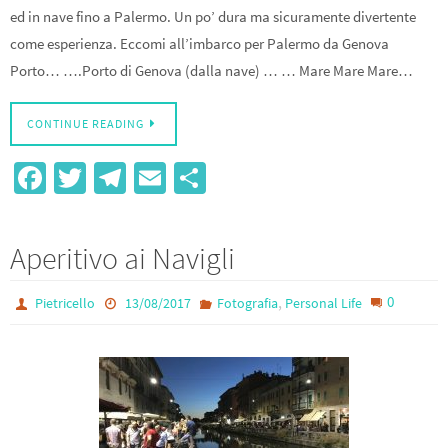
ed in nave fino a Palermo. Un po’ dura ma sicuramente divertente
come esperienza. Eccomi all’imbarco per Palermo da Genova
Porto… ….Porto di Genova (dalla nave) … … Mare Mare Mare…
CONTINUE READING
Fa
T
Te
E
S
ce
wi
le
m
h
b
tt
gr
ail
ar
Aperitivo ai Navigli
o
er
a
e
o
m
,
0
Pietricello
13/08/2017
Fotografia
Personal Life
k