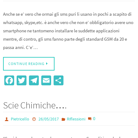
Anche se e’ vero che ormai gli sms puri li usano in pochi a scapito di
whatsapp, skype,etc. è anche vero che non e’ obbligatorio avere uno
smartphone ne tantomeno installare le suddette applicazioni
mentre, di contro, gli sms fanno parte degli standard GSM da 20 e
passa anni. C’e’…
CONTINUE READING
Fa
T
Te
E
S
ce
wi
le
m
h
b
tt
gr
ail
ar
Scie Chimiche….
o
er
a
e
o
m
0
Pietricello
26/05/2017
Riflessioni
k