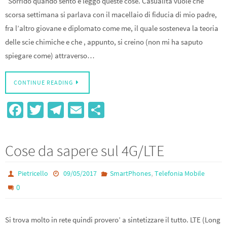
“Sorrido quando sento e leggo queste cose. Casualità vuole che
scorsa settimana si parlava con il macellaio di fiducia di mio padre,
fra l’altro giovane e diplomato come me, il quale sosteneva la teoria
delle scie chimiche e che , appunto, si creino (non mi ha saputo
spiegare come) attraverso…
CONTINUE READING
Fa
T
Te
E
S
ce
wi
le
m
h
b
tt
gr
ail
ar
Cose da sapere sul 4G/LTE
o
er
a
e
o
m
,
Pietricello
09/05/2017
SmartPhones
Telefonia Mobile
k
0
Si trova molto in rete quindi provero’ a sintetizzare il tutto. LTE (Long