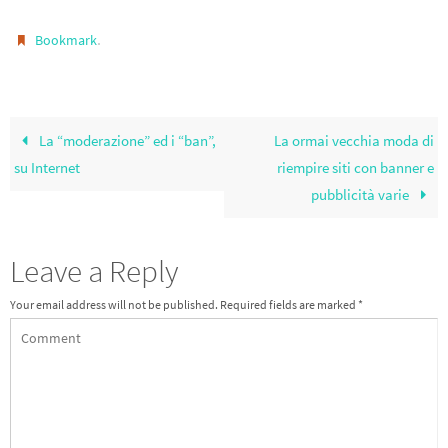
ce
wi
le
m
h
b
tt
gr
ail
ar
.
Bookmark
o
er
a
e
o
m
k
La “moderazione” ed i “ban”,
La ormai vecchia moda di
su Internet
riempire siti con banner e
pubblicità varie
Leave a Reply
Your email address will not be published.
Required fields are marked
*