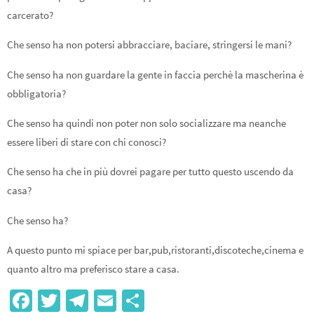
carcerato?
Che senso ha non potersi abbracciare, baciare, stringersi le mani?
Che senso ha non guardare la gente in faccia perchè la mascherina è
obbligatoria?
Che senso ha quindi non poter non solo socializzare ma neanche
essere liberi di stare con chi conosci?
Che senso ha che in più dovrei pagare per tutto questo uscendo da
casa?
Che senso ha?
A questo punto mi spiace per bar,pub,ristoranti,discoteche,cinema e
quanto altro ma preferisco stare a casa.
Fa
T
Te
E
S