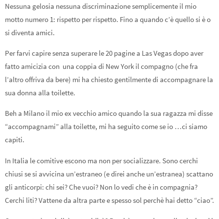
Nessuna gelosia nessuna discriminazione semplicemente il mio
motto numero 1: rispetto per rispetto. Fino a quando c’è quello si è o
si diventa amici.
Per farvi capire senza superare le 20 pagine a Las Vegas dopo aver
fatto amicizia con una coppia di New York il compagno (che fra
l’altro offriva da bere) mi ha chiesto gentilmente di accompagnare la
sua donna alla toilette.
Beh a Milano il mio ex vecchio amico quando la sua ragazza mi disse
“accompagnami” alla toilette, mi ha seguito come se io …ci siamo
capiti.
In Italia le comitive escono ma non per socializzare. Sono cerchi
chiusi se si avvicina un’estraneo (e direi anche un’estranea) scattano
gli anticorpi: chi sei? Che vuoi? Non lo vedi che è in compagnia?
Cerchi liti? Vattene da altra parte e spesso sol perchè hai detto “ciao”.