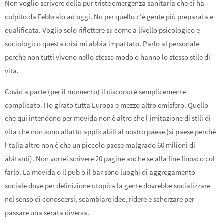
Non voglio scrivere della pur triste emergenza sanitaria che ci ha
colpito da Febbraio ad oggi. No per quello c’è gente più preparata e
qualificata. Voglio solo riflettere su come a livello psicologico e
sociologico questa crisi mi abbia impattato. Parlo al personale
perchè non tutti vivono nello stesso modo o hanno lo stesso stile di
vita.
Covid a parte (per il momento) il discorso è semplicemente
complicato. Ho girato tutta Europa e mezzo altro emisfero. Quello
che qui intendono per movida non è altro che l’imitazione di stili di
vita che non sono affatto applicabili al nostro paese (si paese perchè
l’talia altro non è che un piccolo paese malgrado 60 milioni di
abitanti). Non vorrei scrivere 20 pagine anche se alla fine finosco col
farlo. La movida o il pub o il bar sono luoghi di aggregamento
sociale dove per definizione utopica la gente dovrebbe socializzare
nel senso di conoscersi, scambiare idee, ridere e scherzare per
passare una serata diversa.