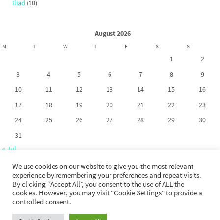
Iliad
(10)
August 2026
M
T
W
T
F
S
S
1
2
3
4
5
6
7
8
9
10
11
12
13
14
15
16
17
18
19
20
21
22
23
24
25
26
27
28
29
30
31
« Jul
We use cookies on our website to give you the most relevant
experience by remembering your preferences and repeat visits.
By clicking “Accept All”, you consent to the use of ALL the
cookies. However, you may visit "Cookie Settings" to provide a
Copyright 2017-2026. La riproduzione dei contenuti di questo sito non è
controlled consent.
permessa tranne esplicita autorizzazione dell'autore.