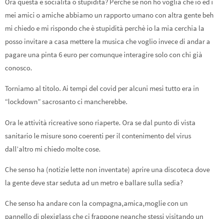
Ora questa è socialità o stupidità? Perchè se non ho voglia che io ed i
mei amici o amiche abbiamo un rapporto umano con altra gente beh
mi chiedo e mi rispondo che è stupidità perchè io la mia cerchia la
posso invitare a casa mettere la musica che voglio invece di andar a
pagare una pinta 6 euro per comunque interagire solo con chi già
conosco.
Torniamo al titolo. Ai tempi del covid per alcuni mesi tutto era in
“lockdown” sacrosanto ci mancherebbe.
Ora le attività ricreative sono riaperte. Ora se dal punto di vista
sanitario le misure sono coerenti per il contenimento del virus
dall’altro mi chiedo molte cose.
Che senso ha (notizie lette non inventate) aprire una discoteca dove
la gente deve star seduta ad un metro e ballare sulla sedia?
Che senso ha andare con la compagna,amica,moglie con un
pannello di plexiglass che ci frappone neanche stessi visitando un