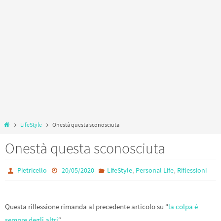
Home
LifeStyle
Onestà questa sconosciuta
Onestà questa sconosciuta
,
,
Pietricello
20/05/2020
LifeStyle
Personal Life
Riflessioni
Questa riflessione rimanda al precedente articolo su “
la colpa è
sempre degli altri
“.