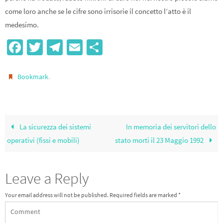
come loro anche se le cifre sono irrisorie il concetto l’atto è il
medesimo.
Fa
T
Te
E
S
ce
wi
le
m
h
b
tt
gr
ail
ar
.
Bookmark
o
er
a
e
o
m
k
La sicurezza dei sistemi
In memoria dei servitori dello
operativi (fissi e mobili)
stato morti il 23 Maggio 1992
Leave a Reply
Your email address will not be published.
Required fields are marked
*