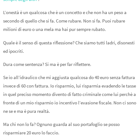
L’onestà è un qualcosa che è un concetto e che non ha un peso a
secondo di quello che si fa. Come rubare. Non si fa. Puoi rubare
milioni di euro o una mela ma hai pur sempre rubato.
Quale è il senso di questa riflessione? Che siamo tutti ladri, disonesti
ed ipocriti.
Dura come sentenza? Si ma è per far riflettere.
Se io all’idraulico che mi aggiusta qualcosa do 40 euro senza fattura
invece di 60 con fattura. Io risparmio, lui risparmia evadendo le tasse
in quel preciso momento divento di fatto criminale come lui perchè a
fronte di un mio risparmio io incentivo l’evasione fiscale. Non ci sono
ne se e ma è pura realtà.
Ma chi non lo fa? Ognuno guarda al suo portafoglio se posso
risparmiare 20 euro lo faccio.