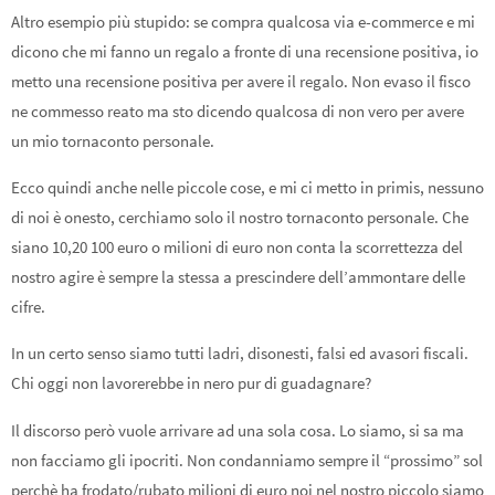
Altro esempio più stupido: se compra qualcosa via e-commerce e mi
dicono che mi fanno un regalo a fronte di una recensione positiva, io
metto una recensione positiva per avere il regalo. Non evaso il fisco
ne commesso reato ma sto dicendo qualcosa di non vero per avere
un mio tornaconto personale.
Ecco quindi anche nelle piccole cose, e mi ci metto in primis, nessuno
di noi è onesto, cerchiamo solo il nostro tornaconto personale. Che
siano 10,20 100 euro o milioni di euro non conta la scorrettezza del
nostro agire è sempre la stessa a prescindere dell’ammontare delle
cifre.
In un certo senso siamo tutti ladri, disonesti, falsi ed avasori fiscali.
Chi oggi non lavorerebbe in nero pur di guadagnare?
Il discorso però vuole arrivare ad una sola cosa. Lo siamo, si sa ma
non facciamo gli ipocriti. Non condanniamo sempre il “prossimo” sol
perchè ha frodato/rubato milioni di euro noi nel nostro piccolo siamo