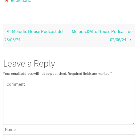
.
Bookmark
o
m
k
Melodic House Podcast del
Melodic&Afro House Podcast del
25/05/24
02/06/24
Leave a Reply
Your email address will not be published.
Required fields are marked
*