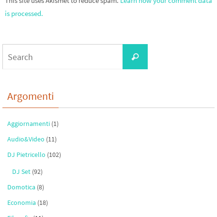
This site uses Akismet to reduce spam.
Learn how your comment data
is processed.
Search
Search
for:
Argomenti
Aggiornamenti
(1)
Audio&Video
(11)
DJ Pietricello
(102)
DJ Set
(92)
Domotica
(8)
Economia
(18)