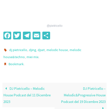
@pietricello
Fa
T
Te
E
S
ce
wi
le
m
h
b
tt
gr
ail
ar
,
,
,
,
dj pietricello
djing
djset
melodic house
melodic
o
er
a
e
,
.
house&techno
miei mix
.
Bookmark
o
m
k
DJ Pietricello – Melodic
DJ Pietricello –
House Podcast del 11 Dicembre
Melodic&Progressive House
2023
Podcast del 19 Dicembre 2023