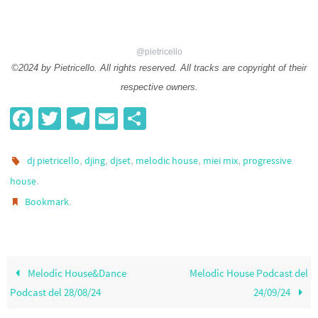
@pietricello
©2024 by Pietricello. All rights reserved. All tracks are copyright of their
respective owners.
Fa
T
Te
E
S
ce
wi
le
m
h
b
tt
gr
ail
ar
,
,
,
,
,
dj pietricello
djing
djset
melodic house
miei mix
progressive
o
er
a
e
.
house
.
Bookmark
o
m
k
Melodic House&Dance
Melodic House Podcast del
Podcast del 28/08/24
24/09/24