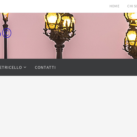
HOME
CHI 
lo©
IETRICELLO
CONTATTI