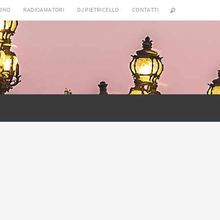
SONO
RADIOAMATORI
DJ PIETRICELLO
CONTATTI