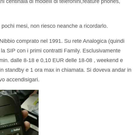
i centinaia di modelli di telefonini,feature phones,
r pochi mesi, non riesco neanche a ricordarlo.
el Nibbio comprato nel 1991. Su rete Analogica (quindi
 la SIP con i primi contratti Family. Esclusivamente
min. dalle 8-18 e 0,10 EUR delle 18-08 , weekend e
in standby e 1 ora max in chiamata. Si doveva andar in
vo accendisigari.